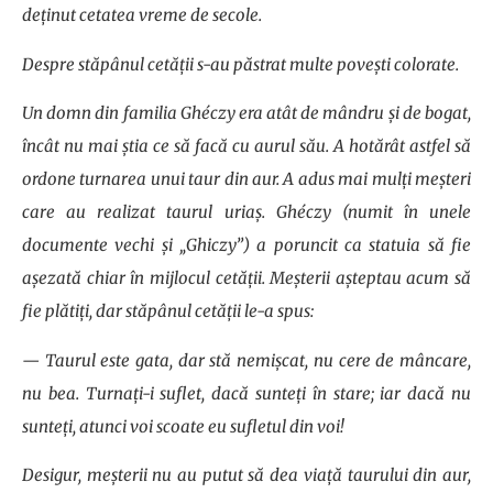
deținut cetatea vreme de secole.
Despre stăpânul cetății s-au păstrat multe povești colorate.
Un domn din familia Ghéczy era atât de mândru și de bogat,
încât nu mai știa ce să facă cu aurul său. A hotărât astfel să
ordone turnarea unui taur din aur. A adus mai mulți meșteri
care au realizat taurul uriaș. Ghéczy (numit în unele
documente vechi și „Ghiczy”) a poruncit ca statuia să fie
așezată chiar în mijlocul cetății. Meșterii așteptau acum să
fie plătiți, dar stăpânul cetății le-a spus:
— Taurul este gata, dar stă nemișcat, nu cere de mâncare,
nu bea. Turnați-i suflet, dacă sunteți în stare; iar dacă nu
sunteți, atunci voi scoate eu sufletul din voi!
Desigur, meșterii nu au putut să dea viață taurului din aur,