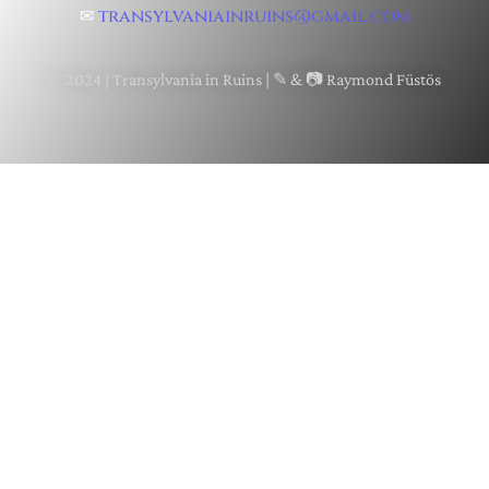
✉
transylvaniainruins@gmail.com
© 2024 | Transylvania in Ruins | ✎ & 📷 Raymond Füstös