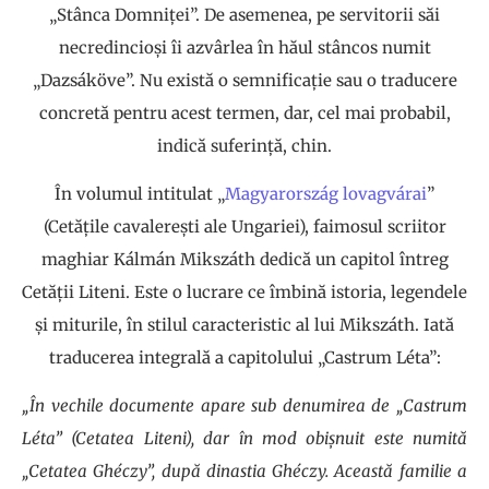
„Stânca Domniței”. De asemenea, pe servitorii săi
necredincioși îi azvârlea în hăul stâncos numit
„Dazsáköve”. Nu există o semnificație sau o traducere
concretă pentru acest termen, dar, cel mai probabil,
indică suferință, chin.
În volumul intitulat „
Magyarország lovagvárai
”
(Cetățile cavalerești ale Ungariei), faimosul scriitor
maghiar Kálmán Mikszáth dedică un capitol întreg
Cetății Liteni. Este o lucrare ce îmbină istoria, legendele
și miturile, în stilul caracteristic al lui Mikszáth. Iată
traducerea integrală a capitolului „Castrum Léta”:
„În vechile documente apare sub denumirea de „Castrum
Léta” (Cetatea Liteni), dar în mod obișnuit este numită
„Cetatea Ghéczy”, după dinastia Ghéczy. Această familie a