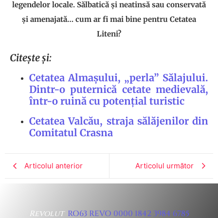
legendelor locale. Sălbatică și neatinsă sau conservată
și amenajată… cum ar fi mai bine pentru Cetatea
Liteni?
Citește și:
Cetatea Almașului, „perla” Sălajului.
Dintr-o puternică cetate medievală,
într-o ruină cu potențial turistic
Cetatea Valcău, straja sălăjenilor din
Comitatul Crasna
Articolul anterior
Articolul următor
Revolut
RO63 REVO 0000 1842 3984 6785