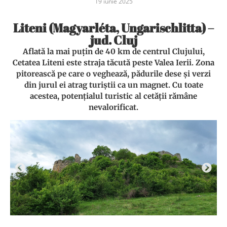
19 iunie 2025
Liteni (Magyarléta, Ungarischlitta) –
jud. Cluj
Aflată la mai puțin de 40 km de centrul Clujului,
Cetatea Liteni este straja tăcută peste Valea Ierii. Zona
pitorească pe care o veghează, pădurile dese și verzi
din jurul ei atrag turiștii ca un magnet. Cu toate
acestea, potențialul turistic al cetății rămâne
nevalorificat.