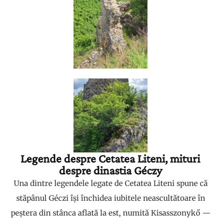
Legende despre Cetatea Liteni, mituri
despre dinastia Géczy
Una dintre legendele legate de Cetatea Liteni spune că
stăpânul Géczi își închidea iubitele neascultătoare în
peștera din stânca aflată la est, numită Kisasszonykő —