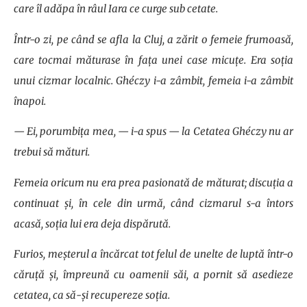
care îl adăpa în râul Iara ce curge sub cetate.
Într-o zi, pe când se afla la Cluj, a zărit o femeie frumoasă,
care tocmai măturase în fața unei case micuțe. Era soția
unui cizmar localnic. Ghéczy i-a zâmbit, femeia i-a zâmbit
înapoi.
— Ei, porumbița mea, — i-a spus — la Cetatea Ghéczy nu ar
trebui să mături.
Femeia oricum nu era prea pasionată de măturat; discuția a
continuat și, în cele din urmă, când cizmarul s-a întors
acasă, soția lui era deja dispărută.
Furios, meșterul a încărcat tot felul de unelte de luptă într-o
căruță și, împreună cu oamenii săi, a pornit să asedieze
cetatea, ca să-și recupereze soția.