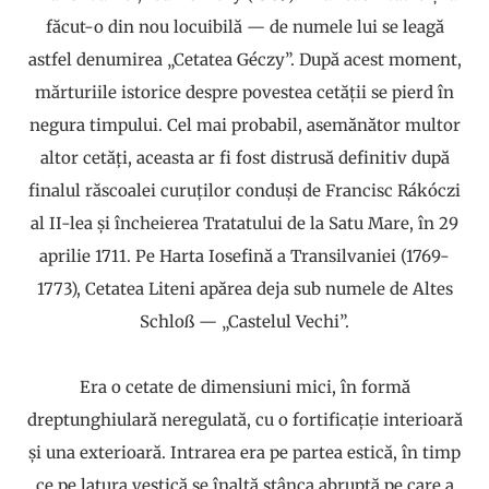
făcut-o din nou locuibilă — de numele lui se leagă
astfel denumirea „Cetatea Géczy”. După acest moment,
mărturiile istorice despre povestea cetății se pierd în
negura timpului. Cel mai probabil, asemănător multor
altor cetăți, aceasta ar fi fost distrusă definitiv după
finalul răscoalei curuților conduși de Francisc Rákóczi
al II-lea și încheierea Tratatului de la Satu Mare, în 29
aprilie 1711. Pe Harta Iosefină a Transilvaniei (1769-
1773), Cetatea Liteni apărea deja sub numele de Altes
Schloß — „Castelul Vechi”.
Era o cetate de dimensiuni mici, în formă
dreptunghiulară neregulată, cu o fortificație interioară
și una exterioară. Intrarea era pe partea estică, în timp
ce pe latura vestică se înalță stânca abruptă pe care a