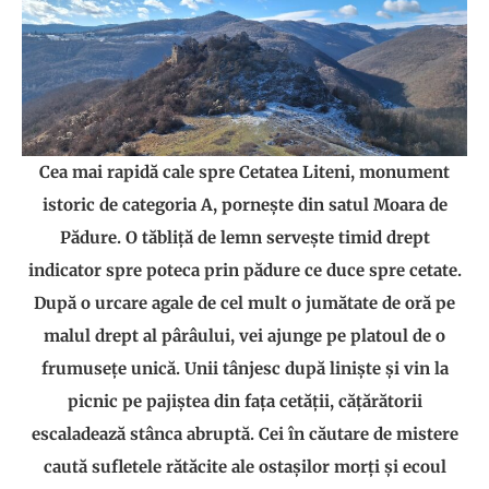
Cea mai rapidă cale spre Cetatea Liteni, monument
istoric de categoria A, pornește din satul Moara de
Pădure. O tăbliță de lemn servește timid drept
indicator spre poteca prin pădure ce duce spre cetate.
După o urcare agale de cel mult o jumătate de oră pe
malul drept al pârâului, vei ajunge pe platoul de o
frumusețe unică. Unii tânjesc după liniște și vin la
picnic pe pajiștea din fața cetății, cățărătorii
escaladează stânca abruptă. Cei în căutare de mistere
caută sufletele rătăcite ale ostașilor morți și ecoul