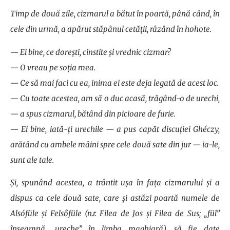
Timp de două zile, cizmarul a bătut în poartă, până când, în
cele din urmă, a apărut stăpânul cetății, râzând în hohote.
— Ei bine, ce dorești, cinstite și vrednic cizmar?
— O vreau pe soția mea.
— Ce să mai faci cu ea, inima ei este deja legată de acest loc.
— Cu toate acestea, am să o duc acasă, trăgând-o de urechi,
— a spus cizmarul, bătând din picioare de furie.
— Ei bine, iată-ți urechile — a pus capăt discuției Ghéczy,
arătând cu ambele mâini spre cele două sate din jur — ia-le,
sunt ale tale.
Și, spunând acestea, a trântit ușa în fața cizmarului și a
dispus ca cele două sate, care și astăzi poartă numele de
Alsófüle și Felsőfüle (n.r. Filea de Jos și Filea de Sus; „fül”
înseamnă „ureche” în limba maghiară), să fie date