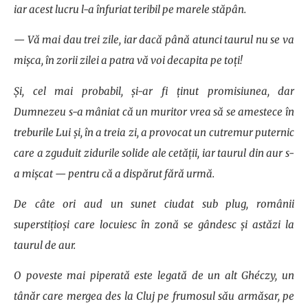
iar acest lucru l-a înfuriat teribil pe marele stăpân.
— Vă mai dau trei zile, iar dacă până atunci taurul nu se va
mișca, în zorii zilei a patra vă voi decapita pe toți!
Și, cel mai probabil, și-ar fi ținut promisiunea, dar
Dumnezeu s-a mâniat că un muritor vrea să se amestece în
treburile Lui și, în a treia zi, a provocat un cutremur puternic
care a zguduit zidurile solide ale cetății, iar taurul din aur s-
a mișcat — pentru că a dispărut fără urmă.
De câte ori aud un sunet ciudat sub plug, românii
superstițioși care locuiesc în zonă se gândesc și astăzi la
taurul de aur.
O poveste mai piperată este legată de un alt Ghéczy, un
tânăr care mergea des la Cluj pe frumosul său armăsar, pe