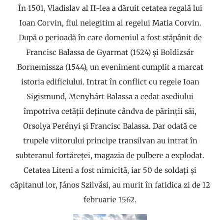
În 1501, Vladislav al II-lea a dăruit cetatea regală lui
Ioan Corvin, fiul nelegitim al regelui Matia Corvin.
După o perioadă în care domeniul a fost stăpânit de
Francisc Balassa de Gyarmat (1524) și Boldizsár
Bornemissza (1544), un eveniment cumplit a marcat
istoria edificiului. Intrat în conflict cu regele Ioan
Sigismund, Menyhárt Balassa a cedat asediului
împotriva cetății deținute cândva de părinții săi,
Orsolya Perényi și Francisc Balassa. Dar odată ce
trupele viitorului principe transilvan au intrat în
subteranul fortăreței, magazia de pulbere a explodat.
Cetatea Liteni a fost nimicită, iar 50 de soldați și
căpitanul lor, János Szilvási, au murit în fatidica zi de 12
februarie 1562.