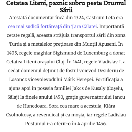
Cetatea Liteni, paznic sobru peste Drumul
Sării
Atestată documentar încă din 1324, Castrum Leta era
cea mai sudică fortăreață din Țara Călatei
. Importantă
cetate regală, aceasta străjuia transportul sării din zona
Turda și a metalelor prețioase din Munții Apuseni. În
1405, regele maghiar Sigismund de Luxemburg a donat
Cetatea Liteni orașului Cluj. În 1441, regele Vladislav I. a
cedat domeniul deținut de fostul voievod Desideriu de
Losoncz vicevoievodului Márk Herepei. Fortificația a
ajuns apoi în posesia familiei Jakcs de Kusaly (Coșeiu,
Sălaj) la finele anului 1450, grație guvernatorului Iancu
de Hunedoara. Sora cea mare a acestuia, Klára
Csolnokosy, a revendicat și ea moșia, iar regele Ladislau
Postumul i-a oferit-o în 4 aprilie 1456.